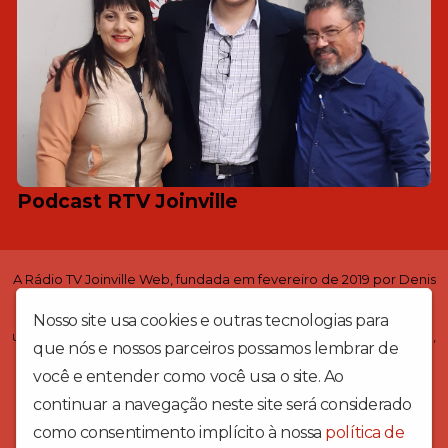
Podcast RTV Joinville
A Rádio TV Joinville Web, fundada em fevereiro de 2019 por Denis
Oliveira, é hospedada no site www.radiotvjoinvilleweb.com e
também possui aplicativo disponível para aparelhos Android. É
Nosso site usa cookies e outras tecnologias para
uma rádio online que proporciona, além de música de qualidade,
que nós e nossos parceiros possamos lembrar de
conteúdo diversificado, como entrevistas, podcasts,
informações e notícias do mundo da música, bem como pautas
você e entender como você usa o site. Ao
atuais da sociedade. Iniciou-se como um projeto que visa
continuar a navegação neste site será considerado
divulgar nossos artistas, músicos e bandas autorais de Joinville e
como consentimento implícito à nossa
política de
região, atualmente dando espaço a artistas de todo o Brasil - “A